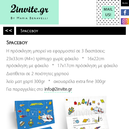
<<
Spaceboy
Spaceboy
Η πρόσκληση μπορεί να εφαρμοστεί σε 3 διαστάσεις:
23x33cm (A4+) τρίπτυχο χωρίς φάκελο * 16x22cm
πρόσκληση με φάκελο * 17x17cm πρόσκληση με φάκελο
Διατίθεται σε 2 ποιότητες χαρτιού
λείο ματ χαρτί 300gr * ακουαρέλα extra fine 300gr
Για παραγγελίες στο
info@2invite.gr