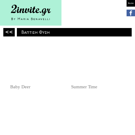
<<
Βάπτιση Φύση
Baby Deer
Summer Time